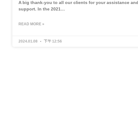
A big thank-you to all our clients for your assistance an
support. In the 2021…
READ MORE »
2024.01.08
下午 12:56