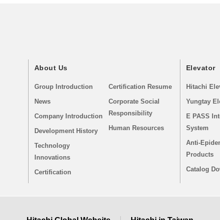
About Us
Elevator
Group Introduction
Certification Resume
Hitachi Ele
News
Corporate Social
Yungtay El
Responsibility
Company Introduction
E PASS Int
Human Resources
System
Development History
Anti-Epide
Technology
Products
Innovations
Catalog D
Certification