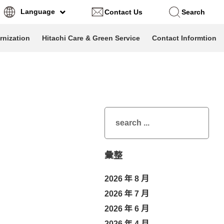
Language
Contact Us
Search
nization
Hitachi Care & Green Service
Contact Informtion
Search
Search
...
彙整
2026 年 8 月
2026 年 7 月
2026 年 6 月
2026 年 4 月