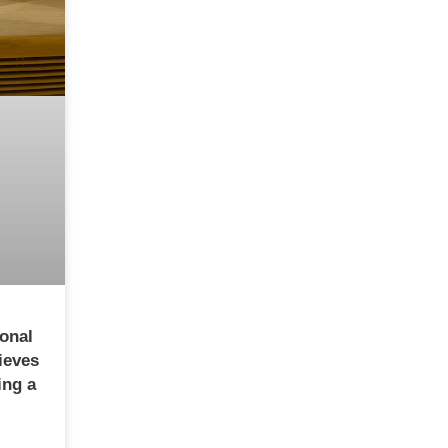
ional
ieves
ing a