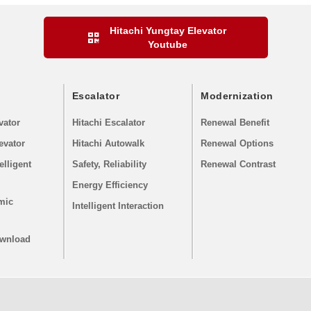
Hitachi Yungtay Elevator
Youtube
Escalator
Modernization
vator
Hitachi Escalator
Renewal Benefit
evator
Hitachi Autowalk
Renewal Options
elligent
Safety, Reliability
Renewal Contrast
Energy Efficiency
mic
Intelligent Interaction
ownload