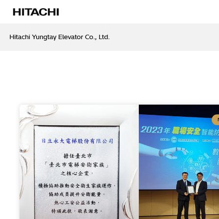
跳
至
主
要
Search
內
...
容